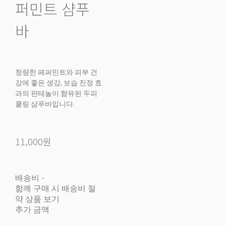
퍼민트 샴푸
바
청량한 페퍼민트와 피부 건
강에 좋은 생강, 보습 진정 효
과의 판테놀이 햠유된 두피
쿨링 샴푸바입니다.
11,000원
배송비
-
함께 구매 시 배송비 절
약 상품 보기
추가 금액