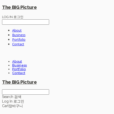
The BIG Picture
LOG IN
로그인
About
Business
Portfolio
Contact
About
Business
Portfolio
Contact
The BIG Picture
Search
검색
Log In
로그인
Cart
장바구니