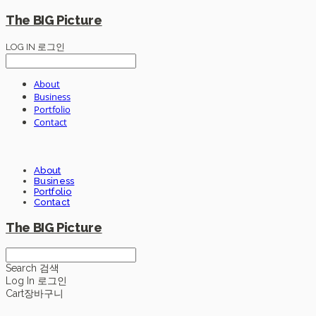
The BIG Picture
LOG IN
로그인
About
Business
Portfolio
Contact
About
Business
Portfolio
Contact
The BIG Picture
Search
검색
Log In
로그인
Cart
장바구니