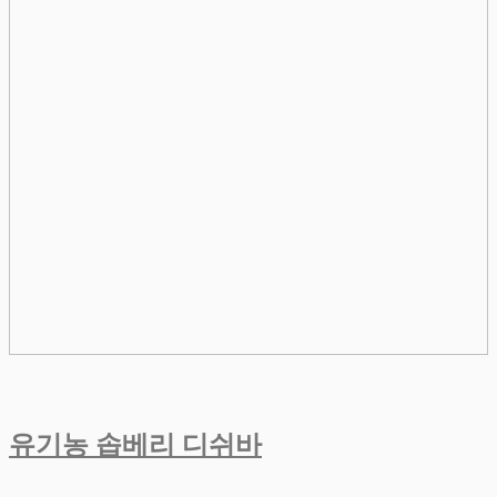
유기농 솝베리 디쉬바